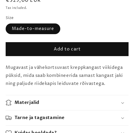
Regular
€325,00 EUR
price
Tax included.
Size
Made-to-measure
Add to cart
Mugavast ja vähekortsuvast kreppkangast viikidega
püksid, mida saab kombineerida samast kangast jaki
ning paljude riidekapis leiduvate rõivastega.
Materjalid
Tarne ja tagastamine
Kuidas hooldada?