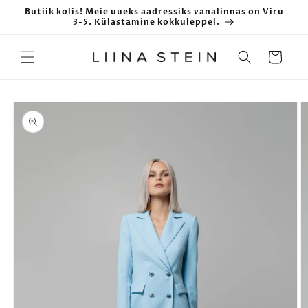
Skip to
Butiik kolis! Meie uueks aadressiks vanalinnas on Viru
content
3-5. Külastamine kokkuleppel.
Cart
Skip to
product
information