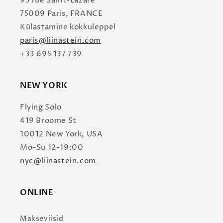
93 rue Saint-Lazare
75009 Paris, FRANCE
Külastamine kokkuleppel
paris@liinastein.com
+33 695 137 739
NEW YORK
Flying Solo
419 Broome St
10012 New York, USA
Mo-Su 12-19:00
nyc@liinastein.com
ONLINE
Makseviisid