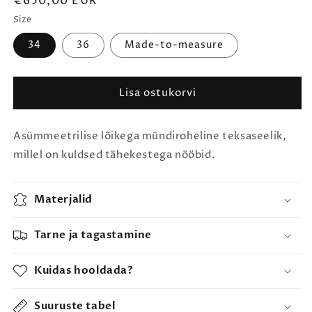
€650,00 EUR
Size
34
36
Made-to-measure
Lisa ostukorvi
Asümmeetrilise lõikega mündiroheline teksaseelik,
millel on kuldsed tähekestega nööbid.
Materjalid
Tarne ja tagastamine
Kuidas hooldada?
Suuruste tabel