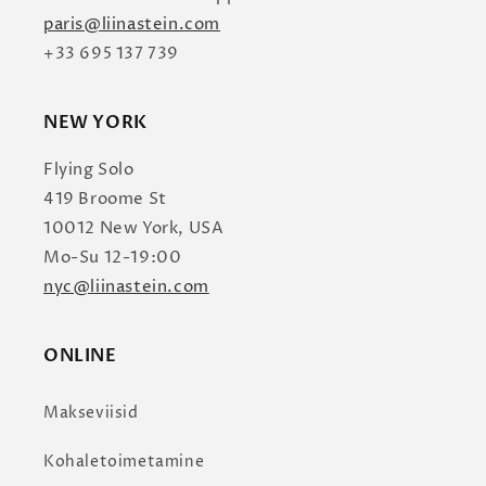
paris@liinastein.com
+33 695 137 739
NEW YORK
Flying Solo
419 Broome St
10012 New York, USA
Mo-Su 12-19:00
nyc@liinastein.com
ONLINE
Makseviisid
Kohaletoimetamine