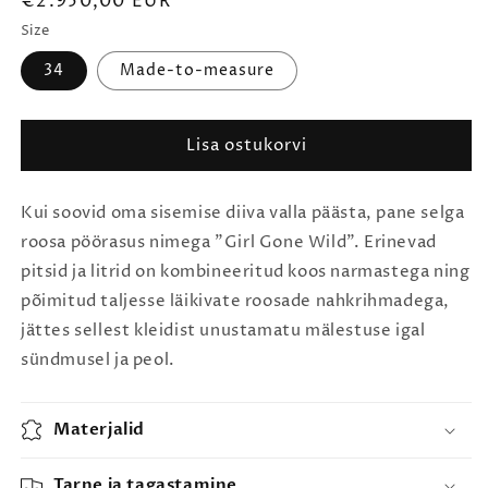
€2.950,00 EUR
Size
34
Made-to-measure
Lisa ostukorvi
Kui soovid oma sisemise diiva valla päästa, pane selga
roosa pöörasus nimega "Girl Gone Wild". Erinevad
pitsid ja litrid on kombineeritud koos narmastega ning
põimitud taljesse läikivate roosade nahkrihmadega,
jättes sellest kleidist unustamatu mälestuse igal
sündmusel ja peol.
Materjalid
Tarne ja tagastamine