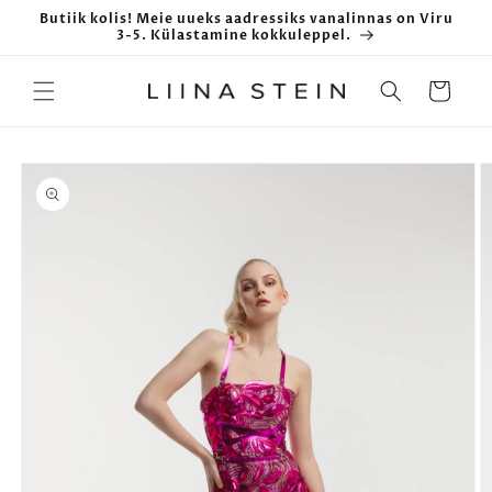
Butiik kolis! Meie uueks aadressiks vanalinnas on Viru
3-5. Külastamine kokkuleppel.
Ostukorv