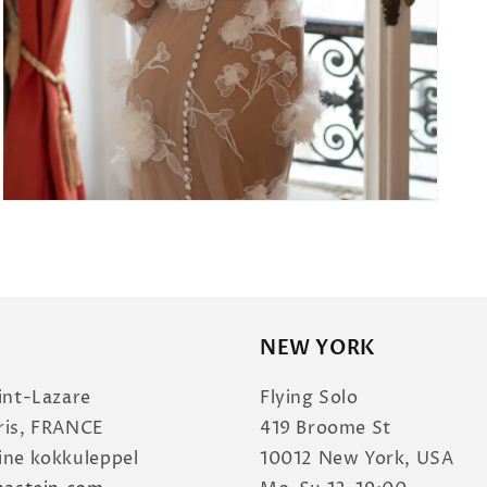
NEW YORK
int-Lazare
Flying Solo
ris, FRANCE
419 Broome St
ine kokkuleppel
10012 New York, USA