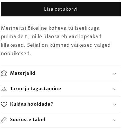
Lisa ostukorvi
Merineitsilõikeline koheva tüllseelikuga
pulmakleit, mille ülaosa ehivad lopsakad
lillekesed. Seljal on kümned väikesed valged
nööbikesed.
Materjalid
Tarne ja tagastamine
Kuidas hooldada?
Suuruste tabel