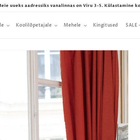
 Meie uueks aadressiks vanalinnas on Viru 3-5. Külastamine k
le
Koolilõpetajale
Mehele
Kingitused
SALE 