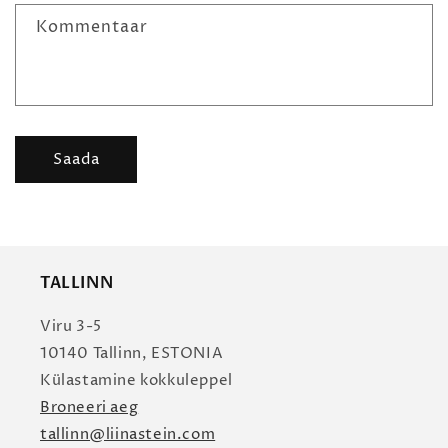
i
Kommentaar
d
e
Saada
TALLINN
Viru 3-5
10140 Tallinn, ESTONIA
Külastamine kokkuleppel
Broneeri aeg
tallinn@liinastein.com