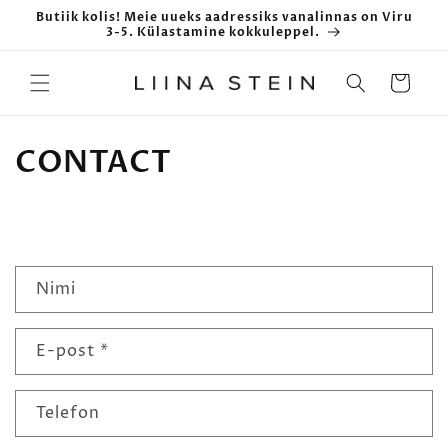
Butiik kolis! Meie uueks aadressiks vanalinnas on Viru
3-5. Külastamine kokkuleppel.
Ostukorv
CONTACT
T
Nimi
a
g
E-post
*
a
s
i
Telefon
s